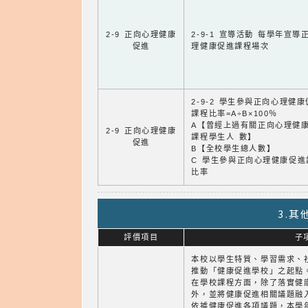
2-9 正向心理健康
2-9-1 宣導活動 每學年宣導
促進
理健康促進課程場次
2-9-2 學生參與正向心理健
課程比率=A÷B×100％
A【曾經上過有關正向心理健
2-9 正向心理健康
課程學生人 數】
促進
B【全校學生總人數】
C 學生參與正向心理健康促進
比率
3.
評價項目
子
本校以學生特質、學習需求、
推動「健康促進學校」之起點
在學校課程方面，除了落實健
外，並將健康促進相關議題融
依據健康促進各項議題，本學