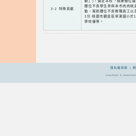
動」)，擬定本校「健康體位
體位不良學生參與本市肉肉桃
3-2 特殊貢獻
動，幫助體位不良教職員工以
3分:桃園市觀音區草漯國小於
學校優等。
隱私權政策
|
CopyRight © Departmen