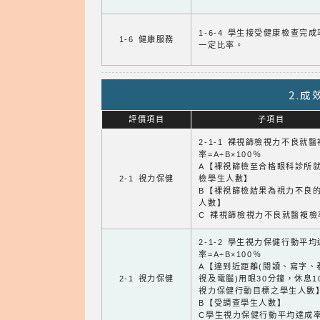
1-6-4 學生接受健康檢查完
1-6 健康服務
一定比率。
2.
評價項目
子項目
2-1-1 裸視篩檢視力不良就
率=A÷B×100％
A【裸視篩檢至合格眼科診所
2-1 視力保健
檢學生人數】
B【裸視篩檢結果為視力不良
人數】
C 裸視篩檢視力不良就醫複檢
2-1-2 學生視力保健行動平
率=A÷B×100％
A【達到近距離(閱讀、寫字、
2-1 視力保健
視及電腦)用眼30分鐘，休息1
視力保健行動目標之學生人數
B【受調查學生人數】
C學生視力保健行動平均達成