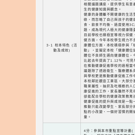
相關議題講座，提供學生有意
生的健康知識與觀念。
健康的身體離不開健康的生活
碌，而忽略了自己與孩子的健
食、飲食不均衡、過度使用3
題，成為現代人極大的健康隱
目前學校也積極宣導視力保健
健方面，今年本校學生視力不良
3-1 校本特色 (活
康體位方面，本校積極參與「
動及成效)
動」，並擬定本校「健康體位
體位不良師生邁向健康體位，今
比起去年提高了1.12％，可
在推動健康促進學校的過程當
議題除了透過衛生、醫療體系
與學校更是推動健康促進工作
本校鄰近觀音工業區，大部分
職業屬性，抽菸及吃檳榔的人
康促進的工作，家長雖然不見
卻能配合學校的健康政策教育
健康促進的提升與成效是一點
推動只能改變學生、家長部分
點的小改變、一個好習慣的開
量。
4分：參與本市重點宣導計畫(