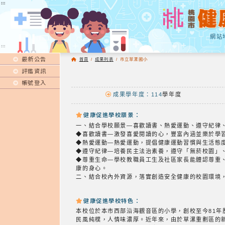
:::
:::
網站
:::
最新公告
首頁
/
成果列表
/
市立草漯國小
評鑑資訊
帳號登入
成果學年度：114
學年度
健康促進學校願景：
一、結合學校願景—喜歡讀書、熱愛運動、遵守紀律
◆喜歡讀書—激發喜愛閱讀的心，豐富內涵並樂於學
◆熱愛運動—熱愛運動，提倡健康運動習慣與生活態
◆遵守紀律—培養民主法治素養，遵守「無菸校園」
◆尊重生命—學校教職員工生及社區家長能體認尊重
康的身心。
二、結合校內外資源，落實創造安全健康的校園環境
健康促進學校特色：
本校位於本市西部沿海觀音區的小學，創校至今81
民風純樸，人情味濃厚。近年來，由於草漯重劃區的