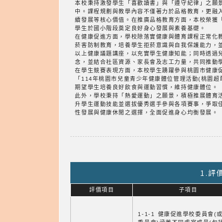
本校秉持激發學生「喜歡讀書」與「遵守紀律」之願
中。課程規劃與教學內容不僅著力於品格教育，更融
續發展等核心價值。在推廣品格教育方面，本校榮獲「
學生於國小階段奠定良好身心發展與素養基礎。
在健康促進方面，學校除落實健康與體育課程正常化教
菸害防制教育，培養學生拒菸意識與自我保護能力，
以上健康議題講座，以充實學生健康知能；同時透過
念，並結合社區資源、家長會及志工力量，共同推動
在學生競賽表現方面，本校學生踴躍參與桃園市健康促
「114年桃園市兒童青少年健康體位管理活動(桃園
期望學生培養良好飲食與運動習慣，維持健康體位。
此外，學校秉持「熱愛運動」之願景，積極推展體育
升學生運動技能並選拔優秀選手參與各項賽事，爭取
性發展與健康休閒之選擇，全面促進身心均衡發展。
1.
評價項目
子項目
1-1-1 健康促進學校委員會(