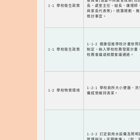
委員會)涵蓋不同處室成員(包
1-1 學校衛生政策
長、處室主任、組長、護理師
與家長代表等)，統籌規劃、
檢討事宜。
1-1-2 健康促進學校計畫依
1-1 學校衛生政策
制定，納入學校校務發展計畫
校務會議或相關會議通過。
1-2-1 學校廁所大小便器、
1-2 學校物質環境
備經常維持清潔。
1-2-2 訂定飲用水設備及照
管理辦法，定期維護。（如：